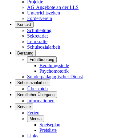
Projekte
AG-Angebote an der LLS
Unterrichtszeiten
Förderverein
Kontakt
Schulleitung
Sekretariat
Lehrkräfte
Schulsozialarbeit
Beratung
Frühförderung
Beratungsstelle
Psychomotorik
Sonderpädagogischer Dienst
Schulsozialarbeit
Über mich
Beruflicher Übergang
Informationen
Service
Ferien
Mensa
Speiseplan
Preisliste
Links